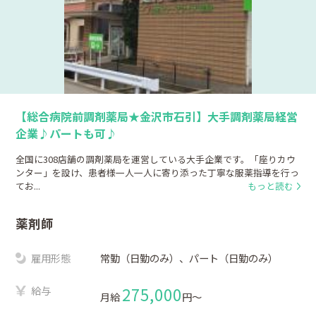
【総合病院前調剤薬局★金沢市石引】大手調剤薬局経営
企業♪パートも可♪
全国に308店舗の調剤薬局を運営している大手企業です。「座りカウ
ンター」を設け、患者様一人一人に寄り添った丁寧な服薬指導を行っ
てお...
もっと読む
薬剤師
雇用形態
常勤（日勤のみ）、パート（日勤のみ）
給与
275,000
月給
円〜