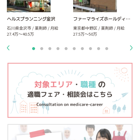
ヘルスプランニング金沢
ファーマライズホールディングス株式会社
員
石川県金沢市 / 薬剤師 / 月給
東京都中野区 / 薬剤師 / 月給
27.4万～40.5万
27.5万～50万