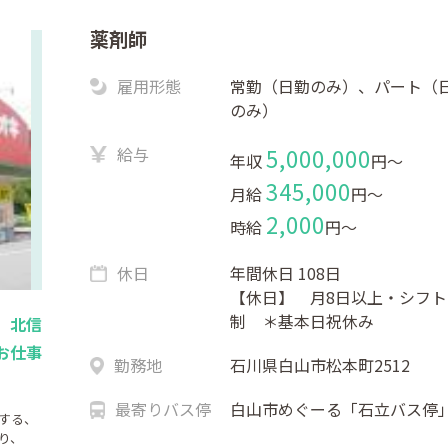
薬剤師
雇用形態
常勤（日勤のみ）、パート（
のみ）
給与
5,000,000
年収
円〜
345,000
月給
円〜
2,000
時給
円〜
休日
年間休日 108日
【休日】 月8日以上・シフト
制 ＊基本日祝休み
】北信
お仕事
勤務地
石川県白山市松本町2512
最寄りバス停
白山市めぐーる「石立バス停
する、
り、