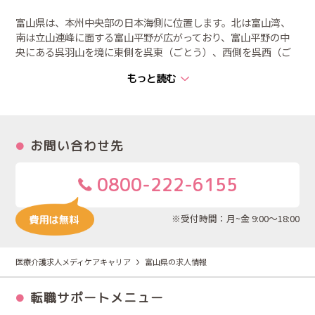
富山県は、本州中央部の日本海側に位置します。北は富山湾、
南は立山連峰に面する富山平野が広がっており、富山平野の中
央にある呉羽山を境に東側を呉東（ごとう）、西側を呉西（ご
せい）と呼びます。人口は約105万人（2019年10月1日現在）と
もっと読む
なっています。県庁所在地は、富山市です。
富山県は山間部に、世界遺産である「白川郷・五箇山の合掌造
り集落」や、立山黒部アルペンルートで有名な立山連峰があ
り、日本国内のみならず海外からも観光客が多く訪れる県とな
っています。
お問い合わせ先
また昔から「越中の薬売り」が有名で、その流れから現在では
全国有数の薬産地として地場の中堅企業から大手製薬メーカー
0800-222-6155
の工場も集まり、富山県の基幹産業となっています。
※受付時間：月~金 9:00～18:00
医療介護求人メディケアキャリア
富山県の求人情報
転職サポートメニュー