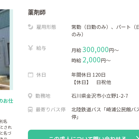
薬剤師
雇用形態
常勤（日勤のみ）、パート（
のみ）
給与
300,000
月給
円〜
2,000
時給
円〜
休日
年間休日 120日
【休日】 日祝他
勤務地
石川県金沢市小立野1-2-7
のお仕
最寄りバス停
北陸鉄道バス「崎浦公民館バ
停」
（別名
とされ
と名づ
あり、