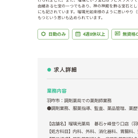
由緒ある七宝の一つでもあり、神の神殿を飾る宝石とし
にも記されています。瑠璃光如来様のように思いやり（
もつという思いも込められています。
日勤のみ
4週8休以上
無資格O
求人詳細
業務内容
羽咋市：調剤薬局での薬剤師業務
●調剤業務、服薬指導、監査、薬品管理、薬歴
【店舗名】瑠璃光薬局 碁石ヶ峰登り口店（羽咋
【処方科目】内科、外科、消化器科、胃腸科、