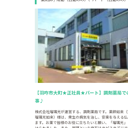
【羽咋市大町★正社員★パート】調剤薬局で
事♪
株式会社瑠璃光が運営する、調剤薬局です。薬師如来
瑠璃光如来）様は、衆生の病気を治し、安楽を与える仏
ます。お薬で皆様のお役に立ちたいと願い、「瑠璃光」
けられました。また、瑠璃という宝石はラピスラズリで