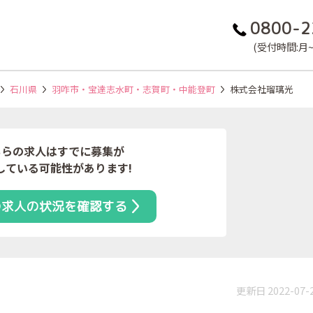
0800-2
(受付時間:月~金
石川県
羽咋市・宝達志水町・志賀町・中能登町
株式会社瑠璃光
ちらの求人はすでに募集が
している可能性があります!
の求人の状況を確認する
更新日 2022-07-
）