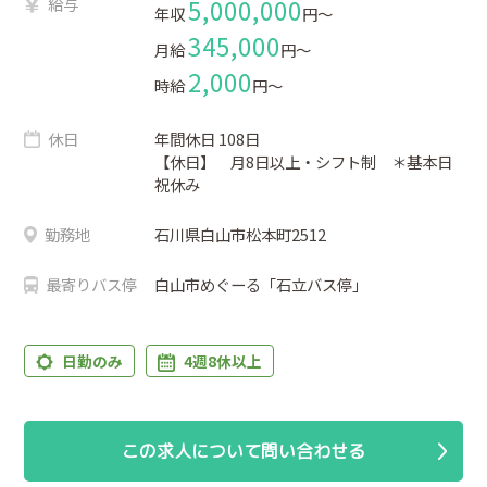
給与
5,000,000
年収
円〜
345,000
月給
円〜
2,000
時給
円〜
休日
年間休日 108日
【休日】 月8日以上・シフト制 ＊基本日
祝休み
勤務地
石川県白山市松本町2512
最寄りバス停
白山市めぐーる「石立バス停」
日勤のみ
4週8休以上
この求人について問い合わせる