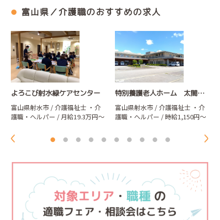
富山県／介護職のおすすめの求人
よろこび射水緑ケアセンター
特別養護老人ホーム 太閤の杜
富山県射水市 / 介護福祉士
・介
富山県射水市 / 介護福祉士
・介
護職・ヘルパー
/ 月給19.3万円～
護職・ヘルパー
/ 時給1,150円～
24.8万円
1,250円／社員登用後 月給21万
円～32万円（夜勤含む）