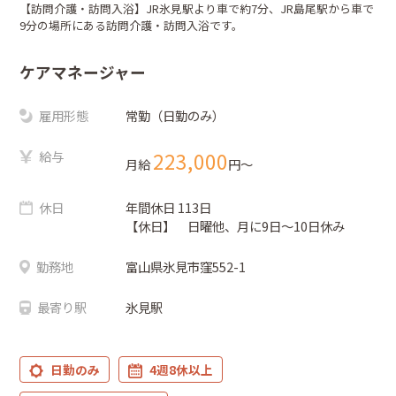
【訪問介護・訪問入浴】JR氷見駅より車で約7分、JR島尾駅から車で
9分の場所にある訪問介護・訪問入浴です。
ケアマネージャー
雇用形態
常勤（日勤のみ）
給与
223,000
月給
円〜
休日
年間休日 113日
【休日】 日曜他、月に9日～10日休み
勤務地
富山県氷見市窪552-1
最寄り駅
氷見駅
日勤のみ
4週8休以上