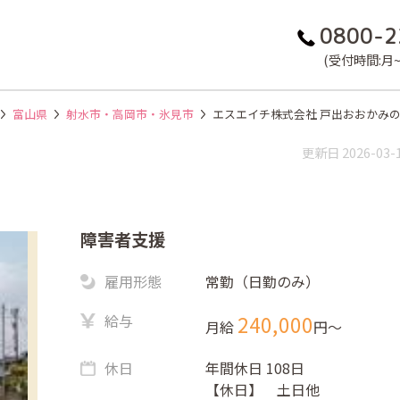
0800-2
(受付時間:月~金
富山県
射水市・高岡市・氷見市
エスエイチ株式会社 戸出おおかみ
更新日 2026-03-
障害者支援
雇用形態
常勤（日勤のみ）
給与
240,000
月給
円〜
休日
年間休日 108日
【休日】 土日他