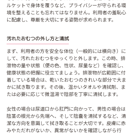
ルケットで身体を覆うなど、プライバシーが守られる環
境を整えることも忘れてはなりません。利用者の羞恥心
に配慮し、尊厳を大切にする姿勢が求められます。
汚れたおむつの外し方と清拭
まず、利用者の方を安全な体位（一般的には横向き）に
して、汚れたおむつをゆっくりと外します。この時、排
泄物の量や状態（便の色、性状、尿量など）を確認し、
健康状態の把握に役立てましょう。排泄物が広範囲に付
着している場合は、乾いたおむつのきれいな部分で大ま
かに拭き取ります。その後、温かいタオルや清拭剤、ま
たは必要に応じて微温湯で陰部を丁寧に清拭します。
女性の場合は尿道口から肛門に向かって、男性の場合は
陰茎の根元から先端へ、そして陰嚢を清拭するなど、清
潔な方向を意識して拭き取ることが大切です。皮膚に赤
みやただれがないか、異常がないかを確認しながら行