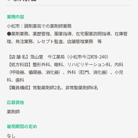
業務内容
小松市：調剤薬局での薬剤師業務
●薬剤業務、薬歴管理、服薬指導、在宅服薬訪問指導、在庫管
理、発注業務、レセプト監査、店舗管理業務 等
【店 舗 名】箔山堂 今江薬局（小松市今江町8-240）
【処方科目】整形外科、眼科、リハビリテーション科、内科
（呼吸器、循環器、消化器）、外科（肛門、消化器）、小児
科、歯科
【職員構成】常勤薬剤師2名、非常勤薬剤師6名
応募資格
薬剤師
雇用期間の定め
なし