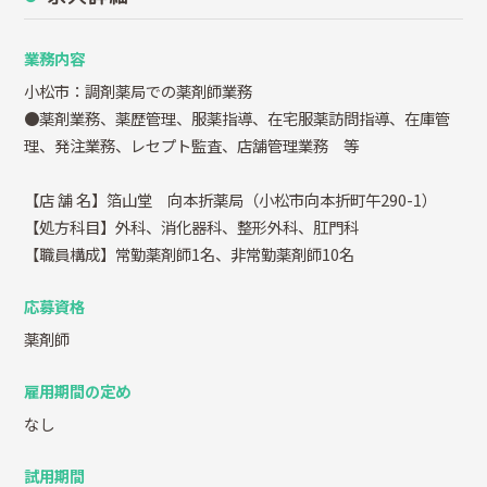
業務内容
小松市：調剤薬局での薬剤師業務
●薬剤業務、薬歴管理、服薬指導、在宅服薬訪問指導、在庫管
理、発注業務、レセプト監査、店舗管理業務 等
【店 舗 名】箔山堂 向本折薬局（小松市向本折町午290-1）
【処方科目】外科、消化器科、整形外科、肛門科
【職員構成】常勤薬剤師1名、非常勤薬剤師10名
応募資格
薬剤師
雇用期間の定め
なし
試用期間