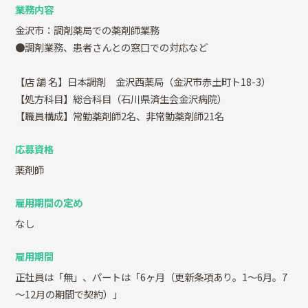
業務内容
金沢市：調剤薬局での薬剤師業務
●調剤業務、患者さんとの窓口での対応など
【店 舗 名】日本調剤 金沢西薬局（金沢市赤土町ト18-3）
【処方科目】総合科目（石川県済生会金沢病院）
【職員構成】常勤薬剤師2名、非常勤薬剤師21名
応募資格
薬剤師
雇用期間の定め
なし
雇用期間
正社員は「無」、パートは「6ヶ月（更新条項あり。1～6月。7
～12月の期間で契約）」