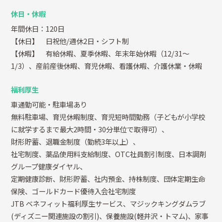
休日・休暇
年間休日：120日
【休日】 日祝他/週休2日・シフト制
【休暇】 有給休暇、夏季休暇、年末年始休暇（12/31～
1/3）、産前産後休暇、育児休暇、看護休暇、介護休業・休暇
福利厚生
車通勤可能・駐車場あり
無料駐車場、育児休暇制度、育児短時間勤務（子どもが小学校
に就学するまで最大2時間・30分単位で取得可）、
財形貯蓄、退職金制度（勤続3年以上）、
社宅制度、薬品使用料支給制度、OTC社員割引制度、日本調剤
グループ健康ダイヤル、
定期健康診断、財形貯蓄、社内預金、持株制度、団体定期生命
保険、ゴールドカード優待入会社宅制度
JTB ベネフィット福利厚生サービス、マジックキングダムラブ
(ディズニー関連施設の割引)、保養施設(軽井沢・トマム)、家事