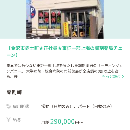
【金沢市赤土町★正社員★東証一部上場の調剤薬局チェ
ーン】
業界では数少ない東証一部上場を果たした調剤薬局のリーディングカ
ンパニー。 大学病院・総合病院の門前薬局が全店舗の9割以上を占
め、様...
もっと読む
薬剤師
雇用形態
常勤（日勤のみ）、パート（日勤のみ）
給与
290,000
月給
円〜