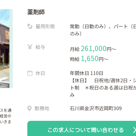
薬剤師
雇用形態
常勤（日勤のみ）、パート（
のみ）
給与
261,000
月給
円〜
1,650
時給
円〜
休日
年間休日 110日
【休日】 日祝他/週休2日・
ト制 ＊祝日のある週は日祝
み
♪
勤務地
石川県金沢市近岡町309
スを通
経営の
いきま
この求人について問い合わせる