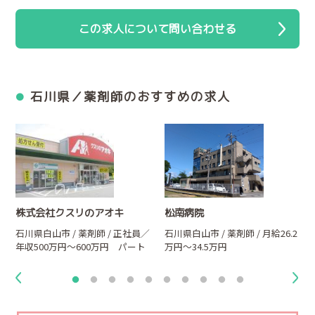
この求人について問い合わせる
石川県／薬剤師のおすすめの求人
株式会社クスリのアオキ
松南病院
／
石川県白山市 / 薬剤師 / 正社員／
石川県白山市 / 薬剤師 / 月給26.2
年収500万円～600万円 パート
万円～34.5万円
／時給2,000円～3,000円