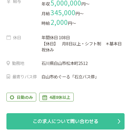
給与
5,000,000
年収
円〜
345,000
月給
円〜
2,000
時給
円〜
休日
年間休日 108日
【休日】 月8日以上・シフト制 ＊基本日
祝休み
勤務地
石川県白山市松本町2512
最寄りバス停
白山市めぐーる「石立バス停」
日勤のみ
4週8休以上
この求人について問い合わせる