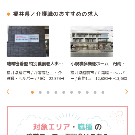
福井県／介護職のおすすめの求人
地域密着型 特別養護老人ホーム きらめきの里 鯖江
小規模多機能ホーム 丹南きらめきハウス
福井県鯖江市 / 介護福祉士
・介
福井県越前市 / 介護職・ヘルパ
護職・ヘルパー
/ 月給 22.9万円
ー / 夜勤1回 12,680円～13,680
～26.9万円
円