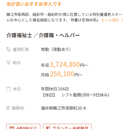
当が高いおすすめ求人です
鯖江市南西部、越前市・越前町の境に位置している特別養護老人ホー
ムを中心とした福祉施設になります。 特養は定員80名(平成24年に1...
もっと読む
介護福祉士
／介護職・ヘルパー
雇用形態
常勤（夜勤あり）
給与
3,724,800
年収
円〜
250,100
月給
円〜
休日
年間休日 104日
【休日】 シフト勤務(月8～9日休み)
勤務地
福井県鯖江市漆原町20-8
4週8休以上
ブランク・未経験可