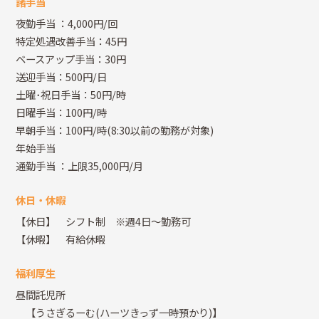
諸手当
夜勤手当
：4,000円/回
特定処遇改善手当：45円
ベースアップ手当：30円
送迎手当：500円/日
土曜･祝日手当：50円/時
日曜手当：100円/時
早朝手当：100円/時(8:30以前の勤務が対象)
年始手当
通勤手当
：上限35,000円/月
休日・休暇
【休日】 シフト制 ※週4日～勤務可
【休暇】 有給休暇
福利厚生
昼間託児所
【うさぎるーむ(ハーツきっず一時預かり)】