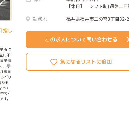
【休日】 シフト制(週休二日
勤務地
福井県福井市二の宮3丁目32-2
目指し
この求人について問い合わせる
業所に
、主に不
産事業部
カル事
介護事
いろどり
ちらも
なって
の中で利
です。