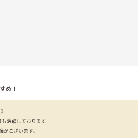
すめ！
す》
員も活躍しております。
議がございます。