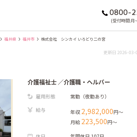
0800-2
(受付時間:月~金
福井県
福井市
株式会社 シンカイ いろどり二の宮
更新日 2026-03-
介護福祉士
／介護職・ヘルパー
雇用形態
常勤（夜勤あり）
給与
2,982,000
年収
円〜
223,500
月給
円〜
休日
年間休日 107日