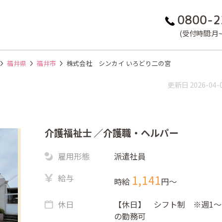
0800-2
(受付時間:月~金
福井県
福井市
株式会社 シンカイ いろどり二の宮
更新日 2026-04-
介護福祉士
／介護職・ヘルパー
雇用形態
派遣社員
給与
1,141
時給
円〜
休日
【休日】 シフト制 ※週1～
の勤務可