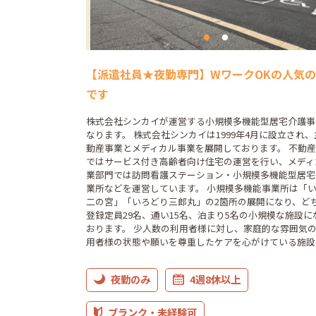
【派遣社員★夜勤専門】WワークOKの人気
です
株式会社シンカイが運営する小規模多機能型居宅介護事
なります。 株式会社シンカイは1999年4月に設立され
動産事業とメディカル事業を展開しております。 不動
ではサービス付き高齢者向け住宅の運営を行い、メディ
業部門では訪問看護ステーション・小規模多機能型居宅
業所などを運営しています。 小規模多機能事業所は「
二の宮」「いろどり三郎丸」の2箇所の展開になり、ど
登録定員29名、通い15名、泊まり5名の小規模な施設に
おります。 少人数の利用者様に対し、家庭的な雰囲気
用者様の状態や願いを尊重したケアを心がけている施設
夜勤のみ
4週8休以上
ブランク・未経験可