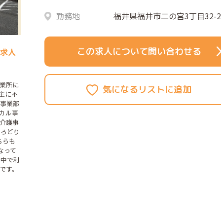
勤務地
福井県福井市二の宮3丁目32-2
この求人について問い合わせる
の求人
業所に
、主に不
産事業部
カル事
介護事
いろどり
ちらも
なって
の中で利
です。