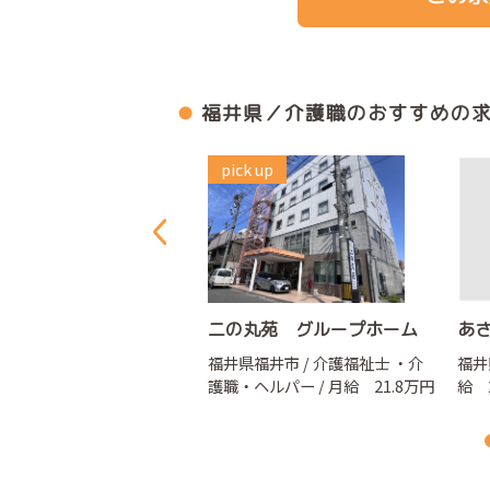
福井県／介護職のおすすめの
pick up
特別養護老人ホーム あさくら苑(六条地区)
二の丸苑 グループホーム
福井市 / 介護福祉士 / 月
福井県福井市 / 介護福祉士
・介
福井
2.4万円～30.0万円
護職・ヘルパー
/ 月給 21.8万円
給 
～26.2万円