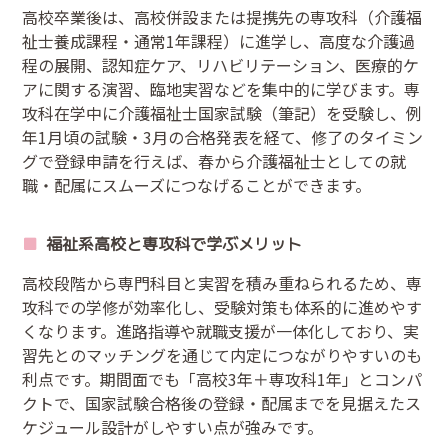
高校卒業後は、高校併設または提携先の専攻科（介護福
祉士養成課程・通常1年課程）に進学し、高度な介護過
程の展開、認知症ケア、リハビリテーション、医療的ケ
アに関する演習、臨地実習などを集中的に学びます。専
攻科在学中に介護福祉士国家試験（筆記）を受験し、例
年1月頃の試験・3月の合格発表を経て、修了のタイミン
グで登録申請を行えば、春から介護福祉士としての就
職・配属にスムーズにつなげることができます。
福祉系高校と専攻科で学ぶメリット
高校段階から専門科目と実習を積み重ねられるため、専
攻科での学修が効率化し、受験対策も体系的に進めやす
くなります。進路指導や就職支援が一体化しており、実
習先とのマッチングを通じて内定につながりやすいのも
利点です。期間面でも「高校3年＋専攻科1年」とコンパ
クトで、国家試験合格後の登録・配属までを見据えたス
ケジュール設計がしやすい点が強みです。