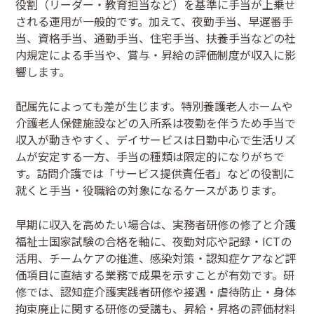
役割（リーダー・教育担当など）を基準に手当が上乗せ
される運用が一般的です。加えて、夜勤手当、早遅番手
当、資格手当、通勤手当、住宅手当、扶養手当などの社
内規定による手当や、賞与・昇給の評価制度が収入に影
響します。
配属先によっても差が生じます。特別養護老人ホームや
介護老人保健施設などの入所系は夜勤を伴うため手当で
収入が動きやすく、デイサービスは日勤中心で生活リズ
ムが安定する一方、手当の種類は限定的になりがちで
す。訪問介護では「サービス提供責任者」などの役割に
就くと手当・役職給の対象になるケースがあります。
早期に収入を高めたい場合は、実務者研修の修了と介護
福祉士国家試験の合格を軸に、夜勤対応や記録・ICTの
活用、チームケアの推進、感染対策・認知症ケアなど評
価項目に直結する業務で成果を示すことが有効です。研
修では、認知症介護実践者研修や接遇・虐待防止・身体
拘束廃止に関する研修の受講も、昇給・昇格の評価材料