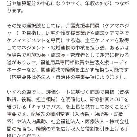
当や加算配分の中心になりやすく、年収の伸びにつなが
ります。
その先の選択肢としては、介護支援専門員（ケアマネジ
ャー）を目指し、居宅介護支援事業所や施設ケアマネで
ケアマネジメントを専門にする道、主任ケアマネを取得
してマネジメント・地域連携の中核を担う道、あるいは
現場系で副施設長・施設長・管理者として運営に携わる
道があります。福祉用具専門相談員や生活支援コーディ
ネーターなど、関連領域で経験を生かす転換も可能です
（応募要件は各法人・自治体の募集要項によります）。
いずれの道でも、評価シートに基づく面談で目標（資格
取得、役職、担当領域）を明確化し、研修計画とOJTを
紐づける「キャリアパス」を上長と共有しておくことが
重要です。配属先の種別変更（入所系・通所系・訪問
系）や法人内異動、社会福祉法人・医療法人・株式会社
間の転職も、経験の幅を広げ収入と役割を引き上げる手
段になり得ます。