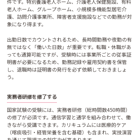
件です。特別養護老人ホーム、介護老人保健施設、有料
老人ホーム、グループホーム、小規模多機能型居宅介
護、訪問介護事業所、障害者支援施設などでの勤務が対
象になり得ます。
出勤日数でカウントされるため、長時間勤務や夜勤の有
無ではなく「働いた日数」が重要です。転職・休職があ
っても通算可能ですが、受験時には事業所ごとの従事証
明書が必要になるため、勤務記録や雇用契約書を保管
し、退職時は証明書の発行を必ず依頼しておきましょ
う。
実務者研修を修了する
国家試験の受験には、実務者研修（総時間数450時間）
の修了が必須です。通信学習と通学を組み合わせて、働
きながら受講できます。カリキュラムには医療的ケア
（喀痰吸引・経管栄養を含む基礎）も含まれ、実技演習
を通じて現場での対応力が高まります。