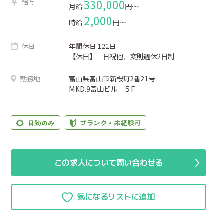
給与
330,000
月給
円〜
2,000
時給
円〜
休日
年間休日 122日
【休日】 日祝他、変則週休2日制
勤務地
富山県富山市新桜町2番21号
MKD.9富山ビル ５F
日勤のみ
ブランク・未経験可
この求人について問い合わせる