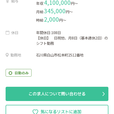
給与
4,100,000
年収
円〜
345,000
月給
円〜
2,000
時給
円〜
休日
年間休日 108日
【休日】 日祝他、月8日（基本週休2日）の
シフト勤務
勤務地
石川県白山市松本町2512番地
日勤のみ
この求人について問い合わせる