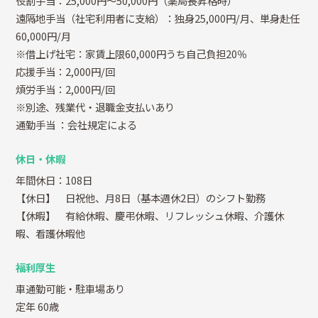
役割手当：25,000円～50,000円（薬局長昇格時）
遠隔地手当（社宅利用者に支給）：独身25,000円/月、単身赴任
60,000円/月
※借上げ社宅：家賃上限60,000円うち自己負担20％
応援手当：2,000円/回
煩労手当：2,000円/回
※別途、残業代・退職金支払いあり
通勤手当
：会社規定による
休日・休暇
年間休日：108日
【休日】 日祝他、月8日（基本週休2日）のシフト勤務
【休暇】 有給休暇、慶弔休暇、リフレッシュ休暇、介護休
暇、看護休暇他
福利厚生
車通勤可能・駐車場あり
定年 60歳