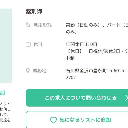
薬剤師
雇用形態
常勤（日勤のみ）、パート（
のみ）
休日
年間休日 110日
【休日】 日祝他/週休2日・
ト制
勤務地
石川県金沢市昌永町15-6015-
2207
局】
この求人について問い合わせる
人ひと
提供し
して、
配達を