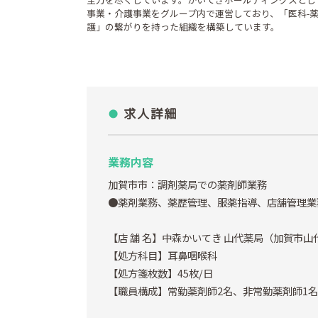
事業・介護事業をグループ内で運営しており、「医科-薬
護」の繋がりを持った組織を構築しています。
求人詳細
業務内容
加賀市市：調剤薬局での薬剤師業務
●薬剤業務、薬歴管理、服薬指導、店舗管理業
【店 舗 名】中森かいてき 山代薬局（加賀市山代
【処方科目】耳鼻咽喉科
【処方箋枚数】45枚/日
【職員構成】常勤薬剤師2名、非常勤薬剤師1名