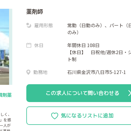
薬剤師
雇用形態
常勤（日勤のみ）、パート（
のみ）
休日
年間休日 108日
【休日】 日祝他/週休2日・
ト制
勤務地
石川県金沢市八日市5-127-1
この求人について問い合わせる
調剤薬
正しく、
」を感
一人が
て薬局