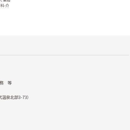
科-介
務 等
温泉北部3-73）