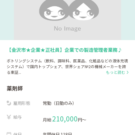
【金沢市★企業★正社員】企業での製造管理者業務♪
ボトリングシステム（飲料、調味料、医薬品、化粧品などの液体充填
システム）で国内トップシェア、世界シェア№2の機械メーカーを誇
る東証...
もっと読む
薬剤師
雇用形態
常勤（日勤のみ）
給与
210,000
月給
円〜
休日
年間休日 118日