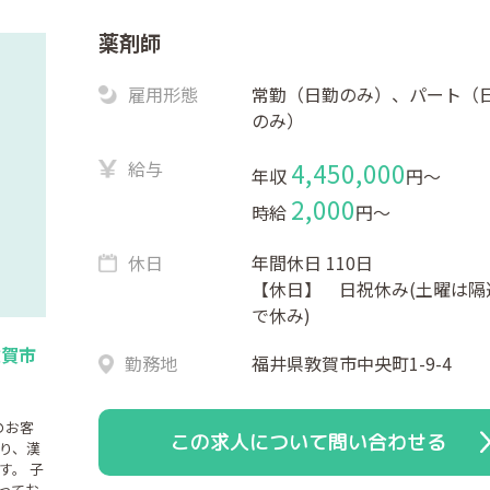
薬剤師
雇用形態
常勤（日勤のみ）、パート（
のみ）
給与
4,450,000
年収
円〜
2,000
時給
円〜
休日
年間休日 110日
【休日】 日祝休み(土曜は隔
で休み)
敦賀市
勤務地
福井県敦賀市中央町1-9-4
のお客
この求人について問い合わせる
り、漢
す。 子
ってお