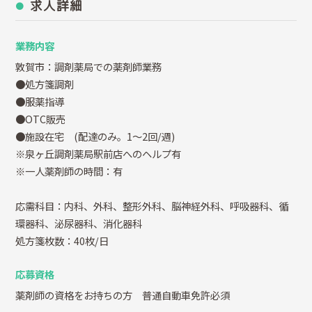
求人詳細
業務内容
敦賀市：調剤薬局での薬剤師業務
●処方箋調剤
●服薬指導
●OTC販売
●施設在宅 (配達のみ。1～2回/週)
※泉ヶ丘調剤薬局駅前店へのヘルプ有
※一人薬剤師の時間：有
応需科目：内科、外科、整形外科、脳神経外科、呼吸器科、循
環器科、泌尿器科、消化器科
処方箋枚数：40枚/日
応募資格
薬剤師の資格をお持ちの方 普通自動車免許必須