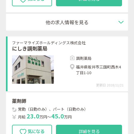
他の求人情報を見る
ファーマライズホールディングス株式会社
にしき調剤薬局
調剤薬局
福井県坂井市三国町西木4
丁目1-10
更新日 2018/11/21
薬剤師
常勤（日勤のみ）、パート（日勤のみ）
2
3
.
0
4
5
.
0
月給
万円～
万円
詳細を見る