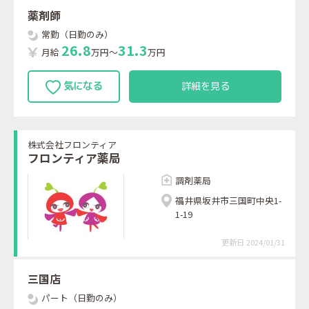
薬剤師
常勤（日勤のみ）
2
6
.
8
3
1
.
3
月給
万円～
万円
詳細を見る
株式会社フロンティア
フロンティア薬局
調剤薬局
福井県坂井市三国町中央1-
1-19
更新日 2024/01/31
三国店
パート（日勤のみ）