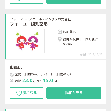
ファーマライズホールディングス株式会社
フォーユー調剤薬局
調剤薬局
福井県坂井市三国町山岸
69-36-5
更新日 2018/11/21
山岸店
常勤（日勤のみ）、パート（日勤のみ）
2
3
.
0
4
5
.
0
月給
万円～
万円
詳細を見る