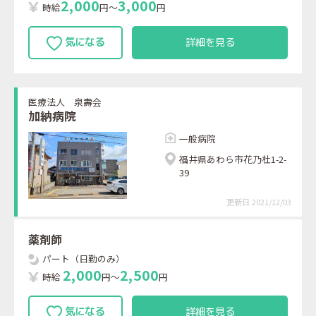
2
,
0
0
0
3
,
0
0
0
時給
円～
円
詳細を見る
医療法人 泉壽会
加納病院
一般病院
福井県あわら市花乃杜1-2-
39
更新日 2021/12/03
薬剤師
パート（日勤のみ）
2
,
0
0
0
2
,
5
0
0
時給
円～
円
詳細を見る