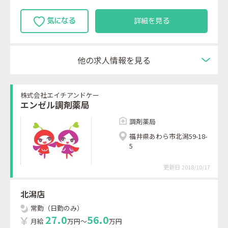
詳細を見る
他の求人情報を見る
株式会社エイチアンドケー
エンゼル調剤薬局
調剤薬局
福井県あわら市北潟59-18-
5
更新日 2018/10/17
北潟店
常勤（日勤のみ）
2
7
.
0
5
6
.
0
月給
万円～
万円