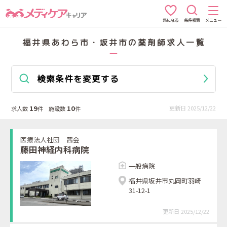
条件検索
メニュー
気になる
福井県あわら市・坂井市の薬剤師求人一覧
検索条件を変更する
19
10
更新日 2025/12/22
求人数
件 施設数
件
医療法人社団 茜会
藤田神経内科病院
一般病院
福井県坂井市丸岡町羽崎
31-12-1
更新日 2025/12/22