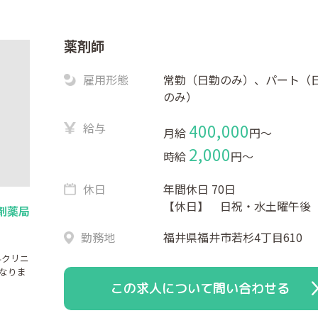
）
薬剤師
雇用形態
常勤（日勤のみ）、パート（
のみ）
給与
400,000
月給
円〜
2,000
時給
円〜
休日
年間休日 70日
【休日】 日祝・水土曜午後
剤薬局
勤務地
福井県福井市若杉4丁目610
科クリニ
なりま
この求人について問い合わせる