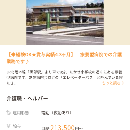
【未経験OK★賞与実績4.3ヶ月】 療養型病院での介護
業務です♪
JR北陸本線「黒部駅」より車で8分、たかせ小学校の近くにある療養
型病院です。友愛病院会特注の「エレベーターバス」と呼んでいる寝
たき...
もっと読む
介護職・ヘルパー
雇用形態
常勤（夜勤あり）
給与
213,500
月給
円〜