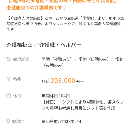
【4週8休制★常勤・夜勤のみ・日勤のみも相談可能】
老健施設での介護業務です♪
【介護老人保健施設】とやまあいの風鉄道「小杉駅」より、射水市民
病院方面へ車で15分。木戸クリニックに併設する介護老人保健施設
です。
介護福祉士
／介護職・ヘルパー
雇用形態
常勤（夜勤あり）、常勤（日勤のみ）、常勤
（夜勤のみ）
給与
208,000
月給
円〜
休日
年間休日 104日
【休日】 シフトにより4週8休制、各スタッ
フの希望も考慮し月毎にシフト表を作成
勤務地
富山県射水市朴木244