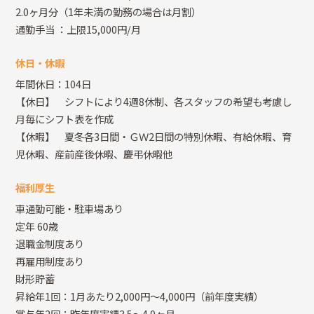
2.0ヶ月分（1年未満の勤務の場合は月割）
通勤手当
：上限15,000円/月
休日・休暇
年間休日：104日
【休日】 シフトにより4週8休制、各スタッフの希望も考慮し
月毎にシフト表を作成
【休暇】 夏冬各3日間・ＧＷ2日間の特別休暇、有給休暇、育
児休暇、産前産後休暇、慶弔休暇他
福利厚生
車通勤可能・駐車場あり
定年 60歳
退職金制度あり
再雇用制度あり
財形貯蓄
昇給年1回：1月あたり2,000円～4,000円（前年度実績）
賞与年2回：昨年度実績3.5～4.0ヶ月