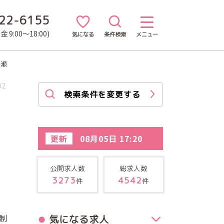
22-6155
 9:00～18:00)
気になる
条件検索
メニュー
高瀬
02
検索条件を変更する
更新
08月05日 17:20
公開求人数
総求人数
3273
4542
件
件
制
気になる求人