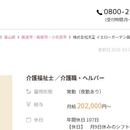
0800-2
(受付時間:月~金
富山県
砺波市・南砺市・小矢部市
株式会社天正 イエローガーデン
更新日 2026-03-
介護福祉士
／介護職・ヘルパー
雇用形態
常勤（夜勤あり）
給与
202,000
月給
円〜
休日
年間休日 107日
【休日】 月9日休みのシフト