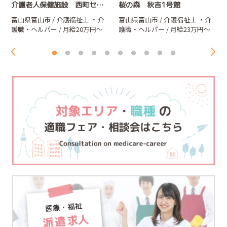
介護老人保健施設 西町セントラル・ヴィレー
桜の森 秋吉1号館
月
富山県富山市 / 介護福祉士
・介
富山県富山市 / 介護福祉士
・介
護職・ヘルパー
/ 月給20万円～
護職・ヘルパー
/ 月給23万円～
21万円（夜勤含む）
25.8万円（夜勤含む）