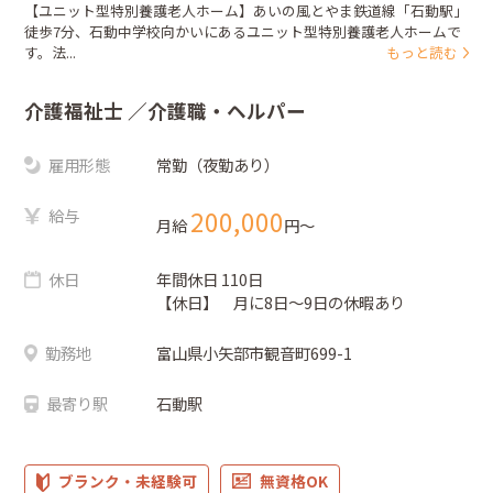
【ユニット型特別養護老人ホーム】あいの風とやま鉄道線「石動駅」
徒歩7分、石動中学校向かいにあるユニット型特別養護老人ホームで
す。法...
もっと読む
介護福祉士
／介護職・ヘルパー
雇用形態
常勤（夜勤あり）
給与
200,000
月給
円〜
休日
年間休日 110日
【休日】 月に8日～9日の休暇あり
勤務地
富山県小矢部市観音町699-1
最寄り駅
石動駅
ブランク・未経験可
無資格OK