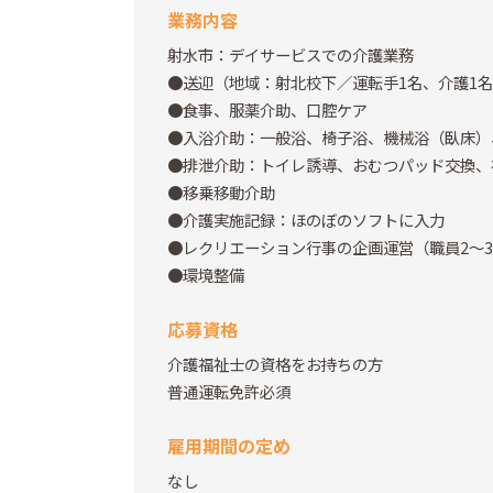
業務内容
射水市：デイサービスでの介護業務
●送迎（地域：射北校下／運転手1名、介護1
●食事、服薬介助、口腔ケア
●入浴介助：一般浴、椅子浴、機械浴（臥床）、
●排泄介助：トイレ誘導、おむつパッド交換、
●移乗移動介助
●介護実施記録：ほのぼのソフトに入力
●レクリエーション行事の企画運営（職員2～
●環境整備
応募資格
介護福祉士の資格をお持ちの方
普通運転免許必須
雇用期間の定め
なし