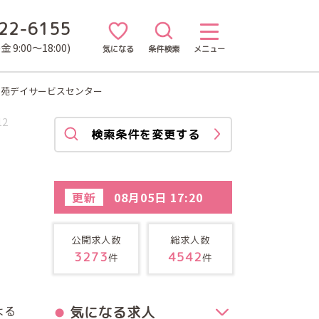
22-6155
 9:00～18:00)
気になる
条件検索
メニュー
き苑デイサービスセンター
12
検索条件を変更する
更新
08月05日 17:20
公開求人数
総求人数
3273
4542
件
件
よる
気になる求人