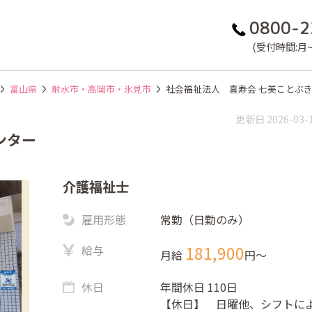
0800-2
(受付時間:月~金
富山県
射水市・高岡市・氷見市
社会福祉法人 喜寿会 七美ことぶ
更新日 2026-03-
ンター
介護福祉士
雇用形態
常勤（日勤のみ）
給与
181,900
月給
円〜
休日
年間休日 110日
【休日】 日曜他、シフトに