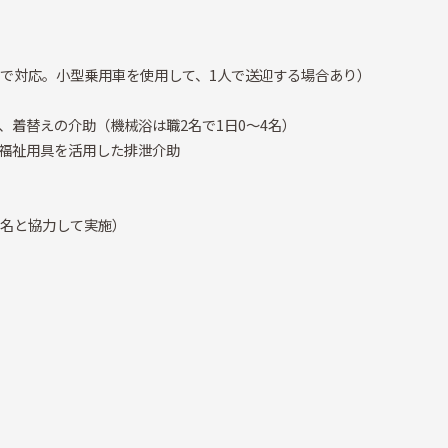
名で対応。小型乗用車を使用して、1人で送迎する場合あり）
着替えの介助（機械浴は職2名で1日0～4名）
福祉用具を活用した排泄介助
3名と協力して実施）