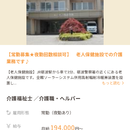
【常勤募集★夜勤回数相談可】 老人保健施設での介護
業務です♪
【老人保健施設】JR砺波駅から車で3分、砺波警察署の近くにある老
人保健施設です。全館ソーラーシステム併用高射輻射冷暖房装置を設
置し...
もっと読む
介護福祉士
／介護職・ヘルパー
雇用形態
常勤（夜勤あり）
給与
194,000
月給
円〜