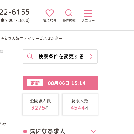
22-6155
 9:00～18:00)
気になる
条件検索
メニュー
ちゅらさん婦中デイサービスセンター
30
検索条件を変更する
更新
08月06日 15:14
公開求人数
総求人数
3275
4544
件
件
休み
気になる求人