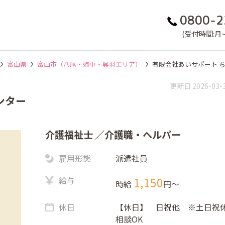
0800-2
(受付時間:月~金
富山県
富山市（八尾・婦中・呉羽エリア）
有限会社あいサポート 
更新日 2026-03-
センター
介護福祉士
／介護職・ヘルパー
雇用形態
派遣社員
給与
1,150
時給
円〜
休日
【休日】 日祝他 ※土日祝
相談OK