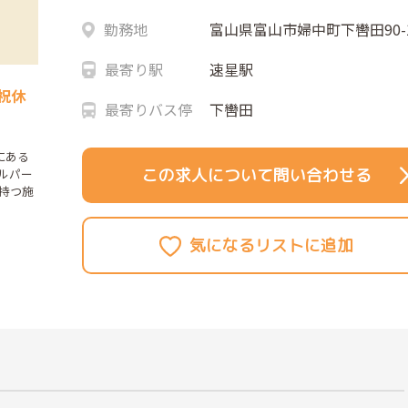
勤務地
富山県富山市婦中町下轡田90-
最寄り駅
速星駅
祝休
最寄りバス停
下轡田
にある
この求人について問い合わせる
ルパー
持つ施