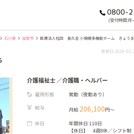
0800-2
(受付時間:月~金
石川県
加賀市
医療法人社団 長久会 小規模多機能ホーム きょう
更新日 2026-02-
ち
介護福祉士
／介護職・ヘルパー
雇用形態
常勤（夜勤あり）
給与
206,100
月給
円〜
休日
年間休日 110日
【休日】 4週8休／シフト制