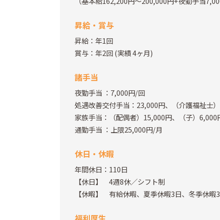
（基本給162,200円～200,000円+夜勤手当7,
昇給・賞与
昇給：年1回
賞与：年2回
(実績 4ヶ月)
諸手当
夜勤手当
：7,000円/回
処遇改善交付手当：23,000円、（介護福祉士）2
家族手当：（配偶者）15,000円、（子）6,00
通勤手当
：上限25,000円/月
休日・休暇
年間休日：110日
【休日】 4週8休／シフト制
【休暇】 有給休暇、夏季休暇3日、冬季休暇
福利厚生