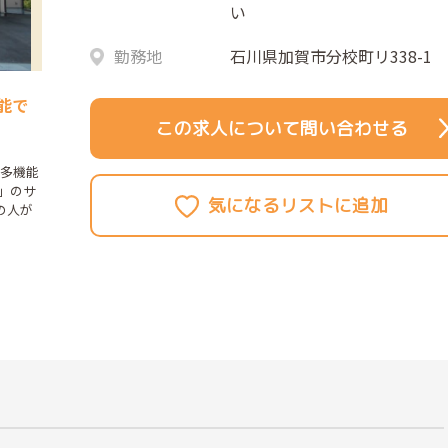
い
勤務地
石川県加賀市分校町リ338-1
能で
この求人について問い合わせる
模多機能
」のサ
の人が