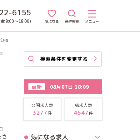
22-6155
 9:00～18:00)
気になる
条件検索
メニュー
せ分校
30
検索条件を変更する
更新
08月07日 18:09
公開求人数
総求人数
3277
4547
件
件
日
ださ
気になる求人