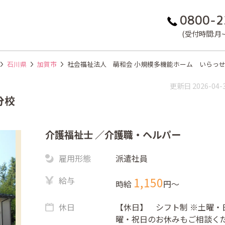
0800-2
(受付時間:月~金
石川県
加賀市
社会福祉法人 萌和会 小規模多機能ホーム いらっ
更新日 2026-04-
分校
介護福祉士
／介護職・ヘルパー
雇用形態
派遣社員
給与
1,150
時給
円〜
休日
【休日】 シフト制 ※土曜・
曜・祝日のお休みもご相談く