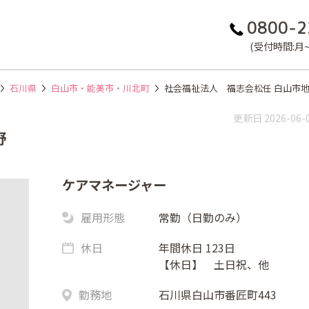
0800-2
(受付時間:月~金
石川県
白山市・能美市・川北町
社会福祉法人 福志会松任 白山市
更新日 2026-06-
野
ケアマネージャー
雇用形態
常勤（日勤のみ）
休日
年間休日 123日
【休日】 土日祝、他
勤務地
石川県白山市番匠町443