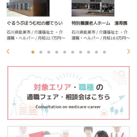
ぐるうぷほうむ杜の郷てらい
特別養護老人ホーム 湯寿園
石川県能美市 / 介護福祉士
・介
石川県能美市 / 介護福祉士
・介
～
護職・ヘルパー
/ 月給22.7万円～
護職・ヘルパー
/ 月給18.0万円～
32.7万円
18.9万円