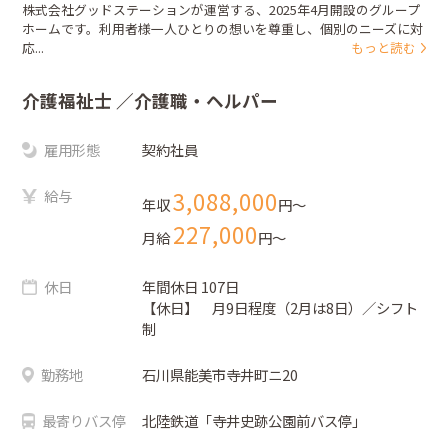
株式会社グッドステーションが運営する、2025年4月開設のグループ
ホームです。利用者様一人ひとりの想いを尊重し、個別のニーズに対
応...
もっと読む
介護福祉士
／介護職・ヘルパー
雇用形態
契約社員
給与
3,088,000
年収
円〜
227,000
月給
円〜
休日
年間休日 107日
【休日】 月9日程度（2月は8日）／シフト
制
勤務地
石川県能美市寺井町ニ20
最寄りバス停
北陸鉄道「寺井史跡公園前バス停」