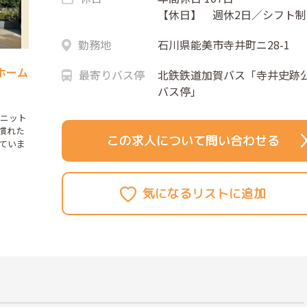
【休日】 週休2日／シフト制
勤務地
石川県能美市寺井町ニ28-1
ホーム
最寄りバス停
北鉄鉄道加賀バス「寺井史跡
バス停」
ユニット
慣れた
この求人について問い合わせる
ていま