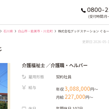
0800-2
(受付時間:月~金
石川県
白山市・能美市・川北町
株式会社グッドステーション ぐる
更新日 2026-05-
じ
介護福祉士
／介護職・ヘルパー
雇用形態
契約社員
給与
3,088,000
年収
円〜
227,000
月給
円〜
休日
年間休日 107日