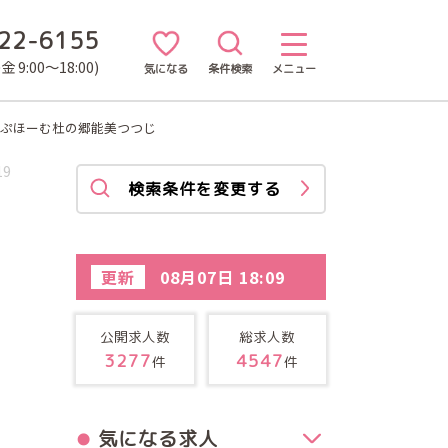
22-6155
 9:00～18:00)
気になる
条件検索
メニュー
ーぷほーむ杜の郷能美つつじ
19
検索条件を変更する
更新
08月07日 18:09
公開求人数
総求人数
3277
4547
件
件
気になる求人