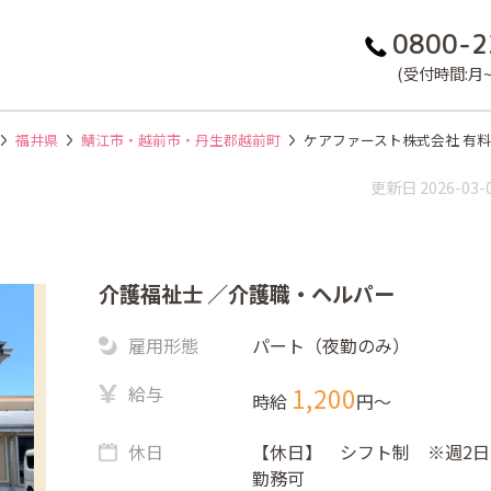
0800-2
(受付時間:月~金
福井県
鯖江市・越前市・丹生郡越前町
ケアファースト株式会社 有
更新日 2026-03-
介護福祉士
／介護職・ヘルパー
雇用形態
パート（夜勤のみ）
給与
1,200
時給
円〜
休日
【休日】 シフト制 ※週2日
勤務可