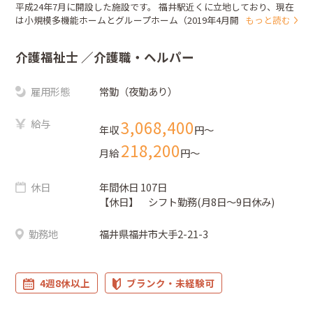
平成24年7月に開設した施設です。 福井駅近くに立地しており、現在
は小規模多機能ホームとグループホーム（2019年4月開設）のサー...
もっと読む
介護福祉士
／介護職・ヘルパー
雇用形態
常勤（夜勤あり）
給与
3,068,400
年収
円〜
218,200
月給
円〜
休日
年間休日 107日
【休日】 シフト勤務(月8日～9日休み)
勤務地
福井県福井市大手2-21-3
4週8休以上
ブランク・未経験可