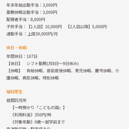
年末年始出勤手当：3,000円
夏期休暇出勤手当：3,000円
配偶者手当：8,000円
子供手当：【1人目】10,000円 【2人目以降】5,000円
通勤手当
：上限30,000円/月
休日・休暇
年間休日：107日
【休日】 シフト勤務(月8日～9日休み)
【休暇】 有給休暇、産前産後休暇、育児休暇、慶弔休暇、介
護休暇、病気休暇、特別休暇
福利厚生
昼間託児所
【一時預かり「こどもの国」】
《利用料金》350円/時
《対象年齢》0歳～就学前まで
車通勤可能・駐車場あり