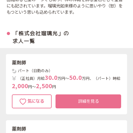
にも記されています。瑠璃光如来様のように思いやり（恕）を
もつという思いも込められています。
「株式会社瑠璃光」の
求人一覧
薬剤師
パート（日勤のみ）
3
0
.
0
5
0
.
0
（正社員）月給
万円～
万円、（パート）時給
2
,
0
0
0
2
,
5
0
0
円～
円
詳細を見る
薬剤師