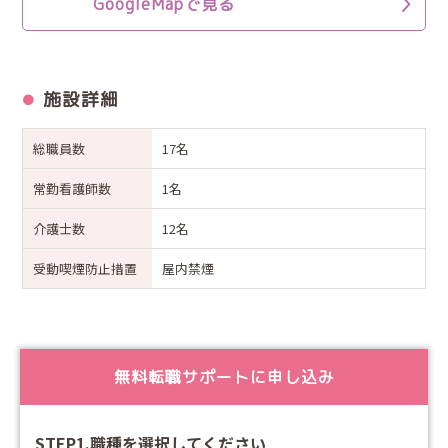
GoogleMapで見る
施設詳細
総職員数
17名
常勤看護師数
1名
介護士数
12名
受動喫煙防止措置
屋内禁煙
無料転職サポートに申し込み
STEP1.職種を選択してください