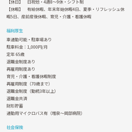
【休日】 日祝他・4週8～9休・シフト制
【休暇】 有給休暇、年末年始休暇4日、夏季・リフレッシュ休
暇5日、産前産後休暇、育児・介護・看護休暇
福利厚生
車通勤可能・駐車場あり
駐車料金：1,000円/月
定年 65歳
退職金制度あり
再雇用制度あり
育児・介護・看護休暇制度
再雇用制度（70歳まで）
退職金制度（勤続3年以上）
退職金共済
財形貯蓄
通勤用マイクロバス有（増泉～岡部病院）
社会保険