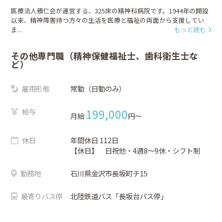
医療法人積仁会が運営する、325床の精神科病院です。1944年の開設
以来、精神障害持つ方々の生活を医療と福祉の両面から支援してい
ま...
もっと読む
その他専門職（精神保健福祉士、歯科衛生士な
ど）
雇用形態
常勤（日勤のみ）
給与
199,000
月給
円〜
休日
年間休日 112日
【休日】 日祝他・4週8～9休・シフト制
勤務地
石川県金沢市長坂町チ15
最寄りバス停
北陸鉄道バス「長坂台バス停」