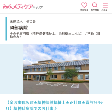
条件検索
メニュー
気になる
医療法人 積仁会
岡部病院
その他専門職（精神保健福祉士、歯科衛生士など） / 常勤（日
勤のみ）
【金沢市長坂町★精神保健福祉士★正社員★賞与計4ヶ
月】精神科病院でのお仕事♪