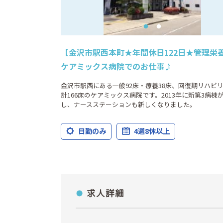
【金沢市駅西本町★年間休日122日★管理栄
ケアミックス病院でのお仕事♪
金沢市駅西にある一般92床・療養38床、回復期リハビリ
計166床のケアミックス病院です。2013年に新第3病棟
し、ナースステーションも新しくなりました。
日勤のみ
4週8休以上
求人詳細