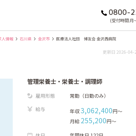
0800-2
(受付時間:月~金
求人情報
石川県
金沢市
医療法人社団 博友会 金沢西病院
更新日 2026-04-
）
管理栄養士・栄養士・調理師
雇用形態
常勤（日勤のみ）
給与
3,062,400
年収
円〜
255,200
月給
円〜
休日
年間休日 122日