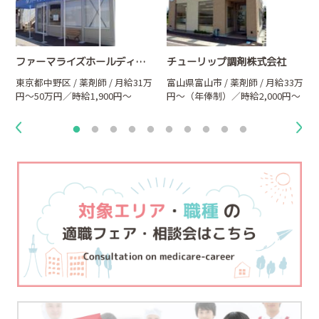
ファーマライズホールディングス株式会社
チューリップ調剤株式会社
万
東京都中野区 / 薬剤師 / 月給31万
富山県富山市 / 薬剤師 / 月給33万
円～50万円／時給1,900円～
円～（年俸制）／時給2,000円～
2,500円