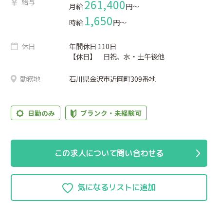
給与
261,400
月給
円〜
1,650
時給
円〜
休日
年間休日 110日
【休日】 日祝、水・土午後他
勤務地
石川県金沢市近岡町309番地
日勤のみ
ブランク・未経験可
この求人について問い合わせる