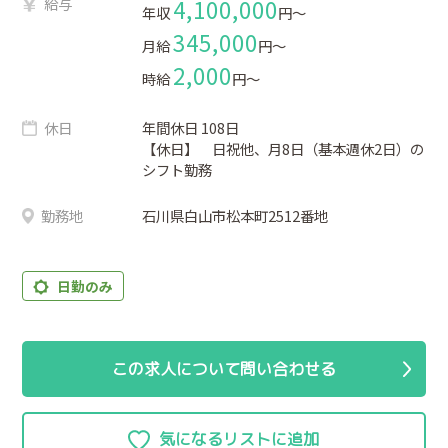
給与
4,100,000
年収
円〜
345,000
月給
円〜
2,000
時給
円〜
休日
年間休日 108日
【休日】 日祝他、月8日（基本週休2日）の
シフト勤務
勤務地
石川県白山市松本町2512番地
日勤のみ
この求人について問い合わせる